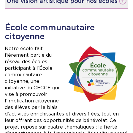
Une vision artistique pour nos écoles
L’enseignement des arts va bien au-delà de la
simple découverte d’une passion. Il s’inscrit
dans une approche novatrice et dynamique qui
École communautaire
place les arts au cœur du cheminement
citoyenne
scolaire. À travers ces expériences
enrichissantes, nos élèves cultivent des
Image
Notre école fait
valeurs essentielles à leur épanouissement
fièrement partie du
tout en développant leur plein potentiel.
réseau des écoles
Pourquoi choisir une école à
participant à l’École
vocation Passion Arts ?
communautaire
citoyenne, une
Exploration créative
: Ateliers variés et adaptés
initiative du CECCE qui
pour encourager l’expression artistique.
vise à promouvoir
Enrichissement unique
: Une complémentarité
l'implication citoyenne
avec le curriculum artistique de l’Ontario.
des élèves par le biais
Un programme propre au CECCE
: Une
d'activités enrichissantes et diversifiées, tout en
pédagogie innovante conçue pour stimuler la
créativité et l’engagement.
leur offrant des opportunités de bénévolat. Ce
projet repose sur quatre thématiques : la fierté