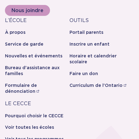
citoyennes et écologiques ;
Nous joindre
La création
d’un milieu inclusif et écoresponsable.
À
Outils
L’ÉCOLE
OUTILS
Notre école vise chaque année le niveau
propos
d'excellence Platine, en poursuivant son
À propos
Portail parents
engagement à travers des initiatives
citoyennes et écologiques, et en consolidant
Service de garde
Inscrire un enfant
sa place dans la communauté locale.
Nouvelles et événements
Horaire et calendrier
scolaire
Bureau d'assistance aux
familles
Faire un don
Formulaire de
Curriculum de l'Ontario
dénonciation
Carrière
LE CECCE
Pourquoi choisir le CECCE
Voir toutes les écoles