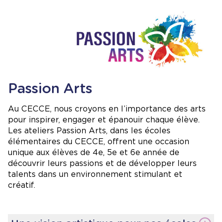
pratiques de tri, de compostage et de recyclage.
Image
Économie d’énergie
: avec des mesures pour
réduire notre consommation énergétique.
Sensibilisation écologique
: des activités
éducatives pour développer la conscience
environnementale de nos élèves.
Verdissement de la cour
: en créant et prenant
soin de nos espaces verts qui encouragent la
biodiversité.
Passion Arts
Nous restons engagés à former des
écocitoyennes et écocitoyens et à bâtir un
Au CECCE, nous croyons en l’importance des arts
avenir plus durable, plus équitable et plus
pour inspirer, engager et épanouir chaque élève.
solidaire pour toutes et tous.
Les ateliers Passion Arts, dans les écoles
élémentaires du CECCE, offrent une occasion
unique aux élèves de 4e, 5e et 6e année de
découvrir leurs passions et de développer leurs
talents dans un environnement stimulant et
créatif.