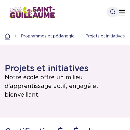
Aller
au
Open se
Op
contenu
principal
Programmes et pédagogie
Projets et initiatives
Accueil
Projets et initiatives
Notre école offre un milieu
d’apprentissage actif, engagé et
bienveillant.